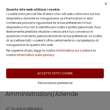
X
Questo sito web utilizza i cookie
I cookie sono piccoli file di testo che i siti web collocano sul tuo
dispositivo durante la navigazione. Le informazioni in essi
contenute possono riguardare te, le tue preferenze o il tuo
Home
Modulistica
Associazione - Richiesta di adesione
dispositivo ma non ti identificano sotto il profilo personale. Puoi
liberamente prestare, rifiutare o revocare il tuo consenso in
qualsiasi momento, personalizzando le tue preferenze. La scelta
di accettare tutti i cookie ti offre certamente la completezza di
navigazione di questo sito web.
Per saperne di più, leggi la nostra
Informativa sui cookie
e la
nostra
Informativa sulla privacy
Associazione - Richiesta di
adesione
ACCETTA TUTTI I COOKIE
Personalizza preferenze
Adesione
Amministrazioni/Aziende
Scarica allegato